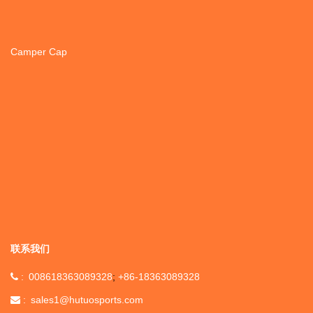
Camper Cap
联系我们
008618363089328
+86-18363089328
sales1@hutuosports.com