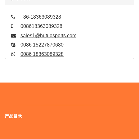
+86-18363089328
008618363089328
sales1@hutuosports.com
0086 15227870680
0086 18363089328
产品目录