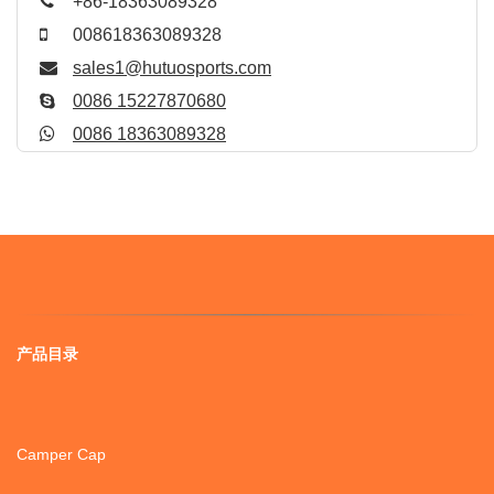
+86-18363089328
008618363089328
sales1@hutuosports.com
0086 15227870680
0086 18363089328
产品目录
Camper Cap